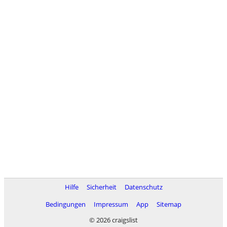
Hilfe
Sicherheit
Datenschutz
Bedingungen
Impressum
App
Sitemap
© 2026 craigslist