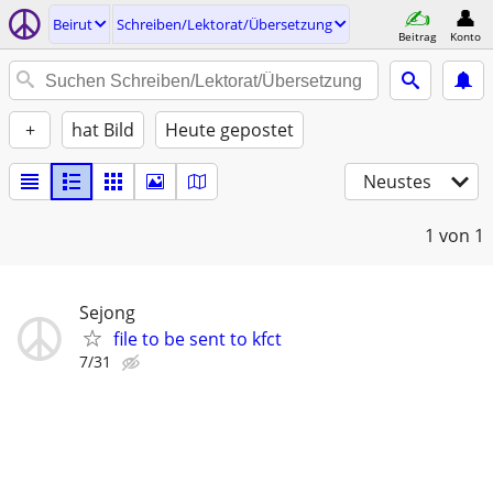
Beirut
Schreiben/Lektorat/Übersetzung
Beitrag
Konto
+
hat Bild
Heute gepostet
Neustes
1
von 1
Sejong
file to be sent to kfct
7/31