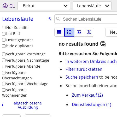
CL
Beirut
Lebensläufe
Lebensläufe
Nur Suchtitel
Neu
hat Bild
Heute gepostet
no results found
hide duplicates
Bitte versuchen Sie Folgend
verfügbare Vormittage
verfügbare Nachmittage
in weiterem Umkreis suc
verfügbare Abende
Filter zurücksetzen
verfügbare
Suche speichern
to be not
Übernachtungen
verfügbare Wochentage
Suche innerhalb einer and
verfügbare
Zum Verkauf (2)
Wochenenden
abgeschlossene
Dienstleistungen (1)
Ausbildung