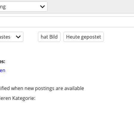
ung
stes
hat Bild
Heute gepostet
es:
hen
ified when new postings are available
eren Kategorie: