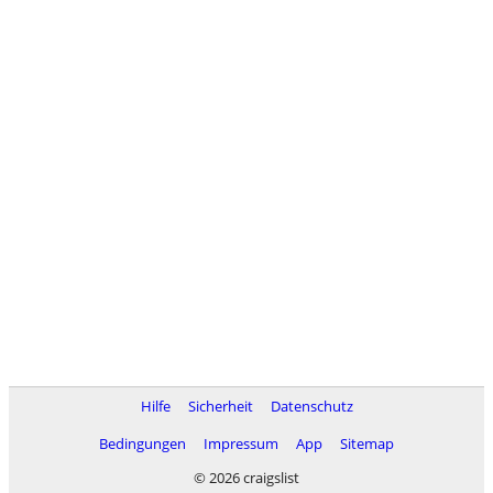
Hilfe
Sicherheit
Datenschutz
Bedingungen
Impressum
App
Sitemap
© 2026 craigslist