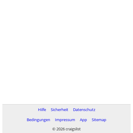
Hilfe
Sicherheit
Datenschutz
Bedingungen
Impressum
App
Sitemap
© 2026 craigslist