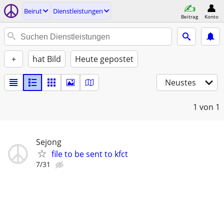
Beirut
Dienstleistungen
Beitrag
Konto
+
hat Bild
Heute gepostet
Neustes
1
von 1
Sejong
file to be sent to kfct
7/31