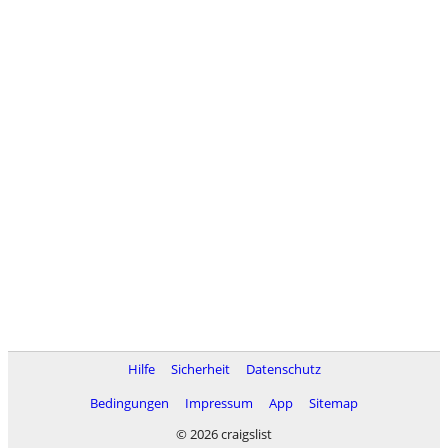
Hilfe
Sicherheit
Datenschutz
Bedingungen
Impressum
App
Sitemap
© 2026 craigslist